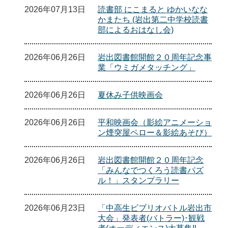
2026年07月13日
読書部 にこまると ゆかいなな
かまたち (岩出第二中学校読書
部によるおはなし会)
2026年06月26日
岩出図書館開館２０周年記念事
業「ウミガメタッチング」
2026年06月26日
夏休み子供映画会
2026年06月26日
平和映画会（影絵アニメーショ
ン煙突屋ペロー＆影絵あそび）
2026年06月26日
岩出図書館開館２０周年記念
「みんなでつくろう読書パズ
ル！」スタンプラリー
2026年06月23日
「中高生ビブリオバトル岩出市
大会」発表者(バトラー)･観戦