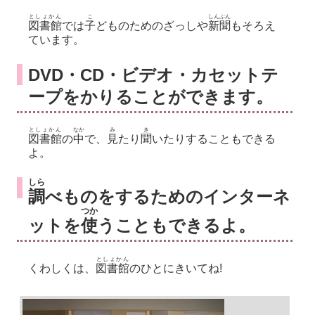
としょかん
こ
しんぶん
図書館
では
子
どものためのざっしや
新聞
もそろえ
ています。
DVD・CD・ビデオ・カセットテ
ープをかりることができます。
としょかん
なか
み
き
図書館
の
中
で、
見
たり
聞
いたりすることもできる
よ。
しら
調
べものをするためのインターネ
つか
ットを
使
うこともできるよ。
としょかん
くわしくは、
図書館
のひとにきいてね!