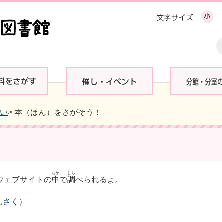
ない
> 本（ほん）をさがそう！
なか
しら
ウェブサイトの
中
で
調
べられるよ。
んさく）